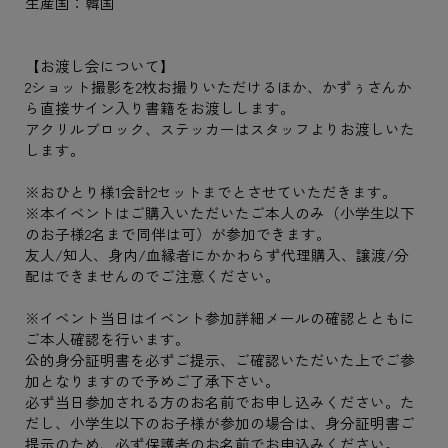
生産国：韓国
【お渡し会について】
2ショット撮影を2枚お撮りいただけるほか、かずぅさんか
ら直接サイン入り書籍をお渡しします。
アクリルブロック、ステッカーはスタッフよりお渡しいた
します。
※おひとり様1会計2セットまでとさせていただきます。
※本イベントはご購入いただいたご本人のみ（小学生以下
のお子様2名まで同伴は可）が参加できます。
友人/知人、身内/血縁者にかかわらず代理購入、譲渡/分
配はできませんのでご注意ください。
※イベント当日はイベント参加詳細メールの確認とともに
ご本人確認を行います。
公的身分証明書を必ずご提示、ご確認いただいた上でご参
加となりますので予めご了承下さい。
必ず当日参加される方のお名前でお申し込みください。た
だし、小学生以下のお子様が参加の場合は、身分証明書ご
提示のため、必ず保護者のお名前でお申込みください。