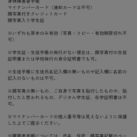
身体障害者手帳
マイナンバーカード（通知カードは不可）
顔写真付きクレジットカード
顔写真入り学生証
※いずれも原本のみ有効（写真・コピー・有効期限切れ不
可）
※学生証・生徒手帳の発行がない場合は、顔写真付の生徒
証明書または学校発行の身分証明書でも可。
※生徒手帳に生徒氏名記入欄の無いものや記入欄に名前の
記入のないものは不可。
※顔写真の無いもの、ご自身で写真を貼付したものや、貼
付したと思われるもの、デジタル学生証、在学証明書は不
可。
※マイナンバーカードの個人番号等は見えないように保護
した上でご提示ください。
※障害者手帳については、氏名、住所、顔写真記載のペー