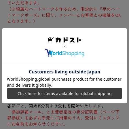
ていただきます。
（※綺麗なハートマークを作るため、限定的に『手のハー
トマークポーズ』に限り、メンバーとお客様との接触をOK
となります。）
※スマホ撮影時の動画撮影、画面録画機能の使用、録音は
禁止となります。
スマホ撮影会にて動画モードで撮影が行われたことが判明
した場合、該当の動画や画像を削除させていただきます。
（※画面録画機能の使用、録音の場合も動画撮影と同様と
みなします。）
なお、その際の返金・撮り直しもいたしません。
あらかじめご了承くださいますよう、お願い申し上げま
す。
●お渡し会参加方法
各部ごと、開始15分前より受付を開始いたします。
「参加詳細メール」と主催者指定の身分証明書（ページ下
部参照）を必ずお手元にご用意のうえ、受付にてスタッフ
にお名前をお知らせください。