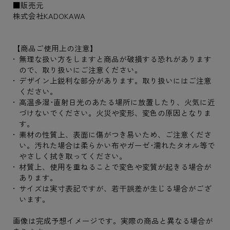
■販売元
株式会社KADOKAWA
【商品ご使用上の注意】
無理な扱い方をしますと商品が破損する恐れがあります
ので、取り扱いにご注意ください。
デザイン上鋭利な部分があります。取り扱いにはご注意
ください。
高温多湿･直射日光のあたる場所に放置したり、火気に近
づけないでください。火災や変形、変色の原因となりま
す。
素材の性質上、表面に傷がつき易いため、ご注意くださ
い。汚れた場合は柔らかい布やガーゼ･濡れたタオル等で
やさしく拭き取ってください。
材質上、使用を重ねることで変色や変質が起きる場合が
あります。
サイズは実寸表記ですが、若干誤差が生じる場合がござ
います。
画像は完成予想イメージです。実際の商品と異なる場合が