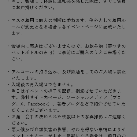
当日、会場にて体調に違和感を感じた際は、すぐに係員
にお声掛けください。
マスク着用は個人の判断に委ねます。例外として着用ル
ールが変更となる場合は各イベントページに記載いたし
ます。
会場内に売店はございませんので、お飲み物（蓋つきの
ペットボトルのみ可）は事前にご購入のうえご来場くだ
さい。
アルコールの持ち込み、及び飲酒をしてのご入場は禁止
いたします。
入場後の再入場はできません。
当日はイベントの様子を配信、撮影させていただきま
す。弊社サイト内ページ、ソーシャルメディア（ブロ
グ、X、Facebook）、著者ブログなどで紹介させていた
だくことがございます。
お渡し会中の決められた枚数以上の写真撮影はご遠慮く
ださい。
悪天候及び自然災害の影響、やむを得ない事情によりイ
ベント・セミナーが中止・延期になる場合は、前日のお