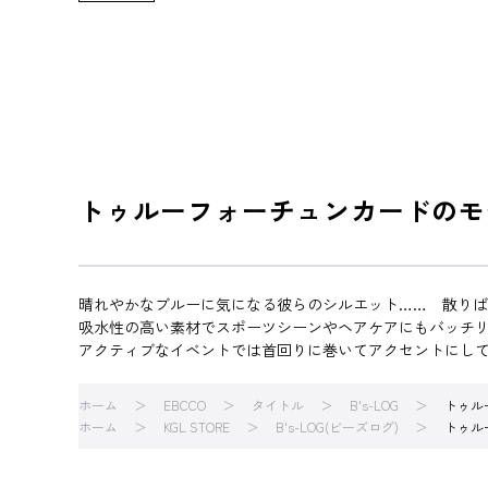
トゥルーフォーチュンカードのモ
晴れやかなブルーに気になる彼らのシルエット…… 散り
吸水性の高い素材でスポーツシーンやヘアケアにもバッチ
アクティブなイベントでは首回りに巻いてアクセントにし
ホーム
EBCCO
タイトル
B's-LOG
トゥル
ホーム
KGL STORE
B's-LOG(ビーズログ)
トゥル