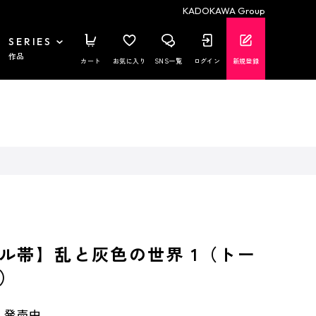
KADOKAWA Group
SERIES
作品
カート
お気に入り
SNS一覧
ログイン
新規登録
ル帯】乱と灰色の世界 1（トー
）
発売中