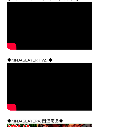
◆NINJASLAYER PV2.1◆
◆NINJASLAYERの関連商品◆