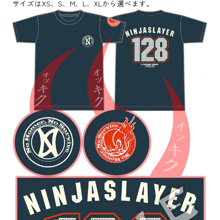
サイズはXS、S、M、L、XLから選べます。