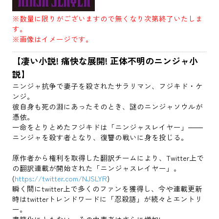
※数量に限りがございますので無くなり次第終了いたしま
す。
※画像はイメージです。
【凄い小説! 痛快な展開! 正体不明のニンジャ小
説】
ニンジャ抗争で妻子を殺されたサラリマン、フジキド・ケ
ンジ。
彼自身も死の淵にあったそのとき、謎のニンジャソウルが
憑依。
一命をとりとめたフジキドは「ニンジャスレイヤー」――
ニンジャを殺す者となり、復讐の戦いに身を投じる。
原作者から権利を取得した翻訳チームにより、Twitter上で
の翻訳連載が開始された「ニンジャスレイヤー」。
(
https://twitter.com/NJSLYR
)
瞬く間にtwitter上で多くのファンを獲得し、今や連載更新
時はtwitterトレンドワードに「忍殺語」が続々とエントリ
ー。