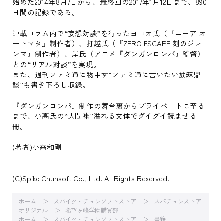
始めた2014年8月7日から、最終回の2017年1月12日まで、890
日間の記録である。
連載コラム内で“妄想対談”を行ったヨコオ氏（『ニーア オ
ートマタ』制作者）、打越氏（『ZERO ESCAPE 刻のジレ
ンマ』制作者）、岸氏（アニメ『ダンガンロンパ』監督）
との“リアル対談”を実現。
また、週刊ファミ通に物申す“ファミ通に言いたい放題鼎
談”も書き下ろし収録。
『ダンガンロンパ』制作の舞台裏からプライベートに至る
まで、小高氏の“人間味”溢れる文体でグイグイ読ませる一
冊。
(著者)小高和剛
(C)Spike Chunsoft Co., Ltd. All Rights Reserved.
ホーム
スパイク・チュンソフトストア
スパチュンストア
オリジナル
希望ヶ峰学園購買部
ホーム
スパイク・チュンソフトストア
書籍