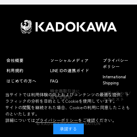
会社概要
ソーシャルメディア
プライバシー
ポリシー
利用規約
LINE IDの連携ガイド
International
はじめての方へ
FAQ
Shipping
よくあるお問い合わせ
特定商取引法に
お問い合わせ/
当サイトでは利用体験の向上およびコンテンツの最適な提供、ト
関する表示
リクエスト
ラフィックの分析を目的としてCookieを使用しています。
サイトの閲覧を継続された場合、Cookieの利用に同意したことも
のといたします。
詳細については
プライバシーポリシー
をご確認ください。
© KADOKAWA CORPORATION
承諾する