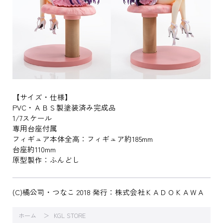
【サイズ・仕様】
PVC・ＡＢＳ製塗装済み完成品
1/7スケール
専用台座付属
フィギュア本体全高：フィギュア約185mm
台座約110mm
原型製作：ふんどし
(C)橘公司・つなこ 2018 発行：株式会社ＫＡＤＯＫＡＷＡ
ホーム
KGL STORE