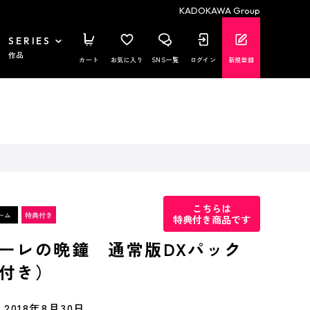
KADOKAWA Group
SERIES
作品
カート
お気に入り
SNS一覧
ログイン
新規登録
こちらは
特典付き商品です
ーレの晩鐘 通常版DXパック
付き）
2018年8月30日