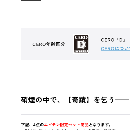
CERO「D」
CERO年齢区分
CEROについ
硝煙の中で、【奇蹟】を乞う──
下記、4点の
エビテン限定セット商品
となります。