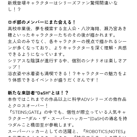
新規登場キャラクターはシリーズファン驚愕間違いな
し！？
ロボ部のメンバーにまた会える！
高校卒業後、夢を模索する主人公・八汐海翔、瀬乃宮あき
穂といったキャラクターたちのその後が描かれます。
主人公のみでなく、各キャラクターの視点で描かれるシー
ンが多くなっており、よりキャラクターを深く理解・共感
できるようになっています。
シリアスな陰謀が進行する中、個別のシナリオは楽しさア
ップ！
浴衣姿や水着姿も満喫できる！？キャラクターの魅力をよ
り体感できるイベントが盛りだくさんです！
新たな来訪者“DaSH”とは！？
本作ではこれまでの作品以上に科学ADVシリーズの他作品
とクロスオーバー！
『STEINS;GATE』の中でも、個性が際立っている人気キャ
ラクター“ダル・ザ・スーパーハッカー”(DaSH)の通名を持
つダルこと橋田至が参戦します。
スーパーハッカーとしての活躍と、『ROBOTICS;NOTES』