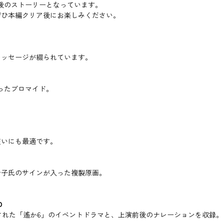
後のストーリーとなっています。
ぜひ本編クリア後にお楽しみください。
メッセージが綴られています。
ったブロマイド。
使いにも最適です。
十子氏のサインが入った複製原画。
D
上演された「遙か6」のイベントドラマと、上演前後のナレーションを収録。