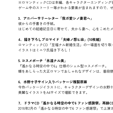
※ロマンティックCDは本編、各キャラクターエンディング
ゲーム中のストーリー等がわかる要素が含まれますので、
3．アニバーサリーレター「我ガ愛シノ妻君ヘ」
彼からの手書きの手紙。
はじめての結婚記念日に寄せて、夫から妻へ、心をこめた
4．描き下ろしブロマイド「夫婦ノ想ヒ出」(10枚組)
ロマンティックCD「至福ナル新婚生活」の一場面を切り取
イラストはミニワ氏描き下ろし！
5. コスメポーチ「永遠ナル美」
『遙かなる時空の中で6』仕様のシェル型コスメポーチ。
蝶をあしらった大正ロマンでおしゃれなデザインは、普段
6．水野十子サイン入りパッケージ複製原画
今作パッケージイラストに、キャラクターデザインの水野
美麗なイラストをA4サイズで堪能できます。
7．ドラマCD「遙かなる時空の中で6 ファン感謝祭」再録C
2018年2月の「遙かなる時空の中で6 ファン感謝祭」で