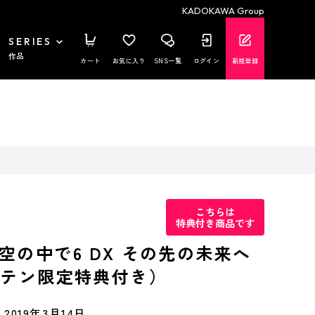
KADOKAWA Group
SERIES
作品
カート
お気に入り
SNS一覧
ログイン
新規登録
こちらは
特典付き商品です
空の中で6 DX その先の未来へ
ビテン限定特典付き）
2019年3月14日