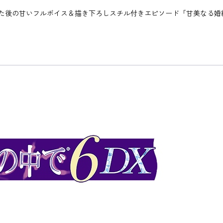
た後の甘いフルボイス＆描き下ろしスチル付きエピソード「甘美なる婚約