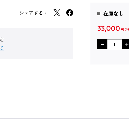
シェアする：
在庫なし
33,000
円
定
て