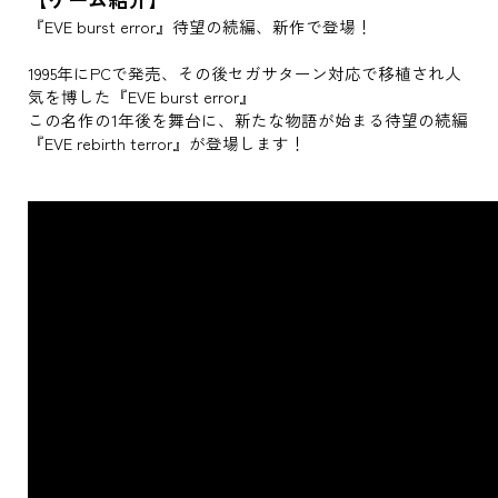
『EVE burst error』待望の続編、新作で登場！
1995年にPCで発売、その後セガサターン対応で移植され人
気を博した『EVE burst error』
この名作の1年後を舞台に、新たな物語が始まる待望の続編
『EVE rebirth terror』が登場します！