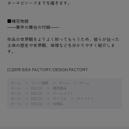
ターエピソードまでを描きます。
■補完物語
――事件の舞台の付録――
作品の世界観をよりよく知ってもらうため、彼らが辿った
土地の歴史や世界観、地理などを分かりやすく紹介しま
す。
(C)2019 IDEA FACTORY/DESIGN FACTORY
ホーム
ファミ通販
ゲーム
ゲーム
ホーム
EBCCO
専売商品
ホーム
EBCCO
ゲームソフト
ホーム
EBCCO
タイトル
オトメイト
ホーム
EBCCO
全商品