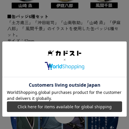
■缶バッジ6種セット
「土方歳三」「沖田総司」「山南敬助」「山崎 烝」「伊庭
八郎」「 風間千景」のイラストを使用した缶バッジ6種セ
ット。
サイズ：57mm