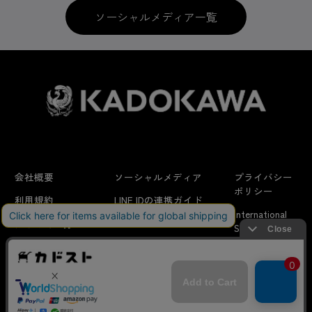
ソーシャルメディア一覧
会社概要
ソーシャルメディア
プライバシー
ポリシー
利用規約
LINE IDの連携ガイド
International
はじめての方へ
FAQ
Shipping
よくあるお問い合わせ
特定商取引法に
お問い合わせ/
当サイトでは利用体験の向上およびコンテンツの最適な提供、ト
関する表示
リクエスト
ラフィックの分析を目的としてCookieを使用しています。
サイトの閲覧を継続された場合、Cookieの利用に同意したことも
のといたします。