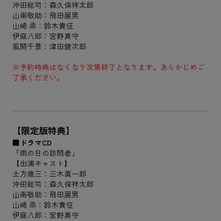
沖田総司：森久保祥太郎
山南敬助：飛田展男
山崎 烝：鈴木貴征
伊庭八郎：宮野真守
風間千景：津田健次郎
※予約特典はなくなり次第終了となります。あらかじめご
了承ください。
【限定版特典】
■ドラマCD
「雨の日の訪問者」
【出演キャスト】
土方歳三：三木眞一郎
沖田総司：森久保祥太郎
山南敬助：飛田展男
山崎 烝：鈴木貴征
伊庭八郎：宮野真守