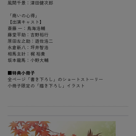
風間千景：津田健次郎
「商いの心得」
【出演キャスト】
斎藤 一：鳥海浩輔
藤堂平助：吉野裕行
原田左之助：遊佐浩二
永倉新八：坪井智浩
相馬主計：梶 裕貴
坂本龍馬：小野大輔
■特典小冊子
全ページ「書き下ろし」のショートストーリー
小冊子限定の「描き下ろし」イラスト