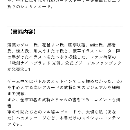
を、中面にはそれぞれのカードストーリーを掲載した二つ
折りのシナリオカード。
【書籍内容】
薄葉カゲロー氏、花邑まい氏、四季咲組、miko氏、黒裄
氏、悌太氏、川人やすたけ氏と、豪華イラストレーター陣
の手がけたイラストをたっぷり収録した、ファン待望の
『戦刻ナイトブラッド 光盟』公式ビジュアルファンブック
が発売決定!
ゲーム中ではバトルのカットインでしか拝めなかった、☆5
を中心とする高レアカードの武将たちのビジュアルを細部
まで掲載!
また、全軍33名の武将たちからの書き下ろしコメントも到
着!
軍の仲間たちとのマル秘エピソードや、大切な私（あな
た）へのメッセージなど、本書だけのスペシャルコンテン
ツです。