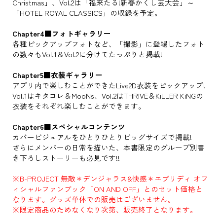
Christmas」、Vol.2は「福来たる!新春かくし芸大会」～
「HOTEL ROYAL CLASSICS」の収録を予定。
Chapter4■フォトギャラリー
各種ピックアップフォトなど、「撮影」に登場したフォト
の数々もVol.1＆Vol.2に分けてたっぷりと掲載!
Chapter5■衣装ギャラリー
アプリ内で楽しむことができたLive2D衣装をピックアップ!
Vol.1はキタコレ＆MooNs、Vol.2はTHRIVE＆KiLLER KiNGの
衣装をそれぞれ楽しむことができます。
Chapter6■スペシャルコンテンツ
カバービジュアルをひとりひとりビッグサイズで掲載!
さらにメンバーの日常を描いた、本書限定のグループ別書
き下ろしストーリーも必見です!!
※B-PROJECT 無敵＊デンジャラス&快感＊エブリディ オフ
ィシャルファンブック「ON AND OFF」とのセット価格と
なります。グッズ単体での販売はございません。
※限定商品のためなくなり次第、販売終了となります。