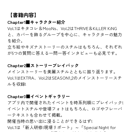
【書籍内容】
Chapter1■キャラクター紹介
Vol.1はキタコレ＆MooNs、Vol.2はTHRIVE＆KiLLER KiNG
と、カバーを飾るグループを中心に、キャラクターの魅力
を紹介。
立ち絵やキズナストーリーのスチルはもちろん、それぞれ
が5つの質問に答える一問一答インタビューも必見です。
Chapter2■ストーリープレイバック
メインストーリーを美麗スチルとともに振り返ります。
Vol.1はEXTRA、Vol.2はSEASON1,2のメインストーリースチ
ルを収録!
Chapter3■イベントギャラリー
アプリ内で開催されたイベントを時系列順にプレイバック!
イベントスチルや登場フォトはもちろん、ロゴやフレーバ
ーテキストも合わせて掲載。
開催当時の思い出に浸ることができるはず!
Vol.1は「新人研修!現場リポート」～「Special Night for