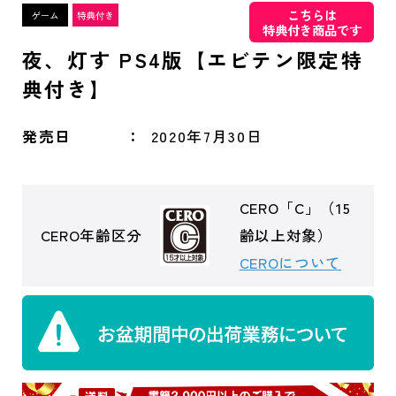
こちらは
特典付き商品です
夜、灯す PS4版【エビテン限定特
典付き】
発売日
2020年7月30日
CERO「C」（15
CERO年齢区分
齢以上対象）
CEROについて