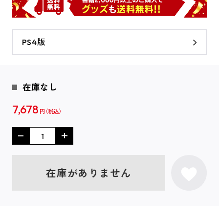
PS4版
在庫なし
7,678
円
在庫がありません