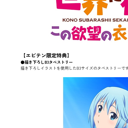
【エビテン限定特典】
●描き下ろしB3タペストリー
描き下ろしイラストを使用したB3サイズのタペストリーで