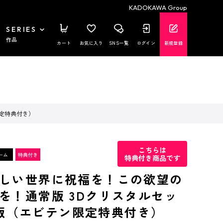
KADOKAWA Group
SERIES
作品
カート
お気に入り
SNS一覧
ログイン
新規登録
限定特典付き）
こちらは
特典付き商品です
しい世界に祝福を！この欲望の
を！通常版 3Dクリスタルセッ
ch版（エビテン限定特典付き）