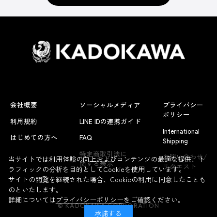
会社概要
ソーシャルメディア
プライバシー
ポリシー
利用規約
LINE IDの連携ガイド
International
はじめての方へ
FAQ
Shipping
よくあるお問い合わせ
特定商取引法に
お問い合わせ/
当サイトでは利用体験の向上およびコンテンツの最適な提供、ト
関する表示
リクエスト
ラフィックの分析を目的としてCookieを使用しています。
サイトの閲覧を継続された場合、Cookieの利用に同意したことも
のといたします。
詳細については
プライバシーポリシー
をご確認ください。
© KADOKAWA CORPORATION
承諾する