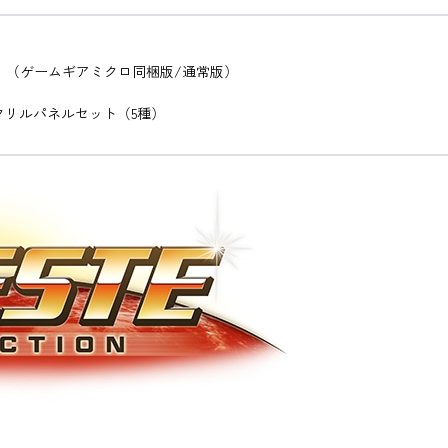
ション』（ゲームギアミクロ同梱版/通常版）
クリルパネルセット（5種）