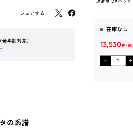
通常版 DXパック 
シェアする：
在庫なし
」（全年齢対象）
13,530
円
て
スタの系譜