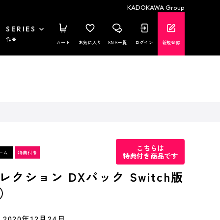
KADOKAWA Group
SERIES
作品
カート
お気に入り
SNS一覧
ログイン
新規登録
こちらは
特典付き商品です
クション DXパック Switch版
）
2020年12月24日