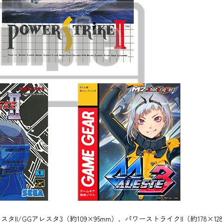
II/GGアレスタ3（約109×95mm）、パワーストライクII（約178×12