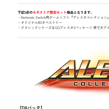
下記3点の
セガストア限定セット
商品となります。
・Nintendo Switch用ゲームソフト『アレスタコレク
・オリジナルB3タペストリー
・クラシックシリーズ＆GGアレスタ3パッケージ 原寸大ア
【DXパック】