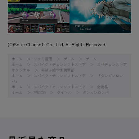
(C)Spike Chunsoft Co., Ltd. All Rights Reserved.
ホーム
ファミ通販
ゲーム
ゲーム
ホーム
スパイク・チュンソフトストア
スパチュンストア
オリジナル
希望ヶ峰学園購買部
ホーム
スパイク・チュンソフトストア
『ダンガンロン
パ』
ホーム
スパイク・チュンソフトストア
全商品
ホーム
EBCCO
タイトル
ダンガンロンパ