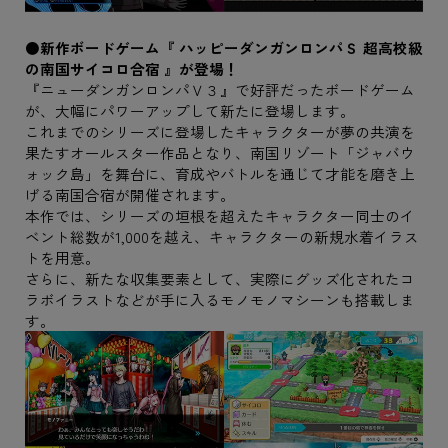
●新作ボードゲーム『 ハッピーダンガンロンパＳ 超高校級
の南国サイコロ合宿 』が登場！
『ニューダンガンロンパＶ３』で好評だったボードゲーム
が、大幅にパワーアップして新たに登場します。
これまでのシリーズに登場したキャラクターが夢の共演を
果たすオールスター作品となり、南国リゾート「ジャバウ
ォック島」を舞台に、育成やバトルを通じて才能を磨き上
げる南国合宿が開催されます。
本作では、シリーズの垣根を超えたキャラクター同士のイ
ベント総数が1,000を越え、キャラクターの新規水着イラス
トを用意。
さらに、新たな収集要素として、実際にグッズ化されたコ
ラボイラストなどが手に入るモノモノマシーンも搭載しま
す。