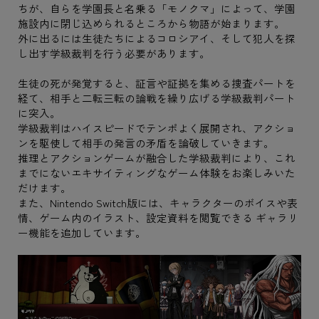
ちが、自らを学園長と名乗る「モノクマ」によって、学園
施設内に閉じ込められるところから物語が始まります。
外に出るには生徒たちによるコロシアイ、そして犯人を探
し出す学級裁判を行う必要があります。
生徒の死が発覚すると、証言や証拠を集める捜査パートを
経て、相手と二転三転の論戦を繰り広げる学級裁判パート
に突入。
学級裁判はハイスピードでテンポよく展開され、アクショ
ンを駆使して相手の発言の矛盾を論破していきます。
推理とアクションゲームが融合した学級裁判により、これ
までにないエキサイティングなゲーム体験をお楽しみいた
だけます。
また、Nintendo Switch版には、キャラクターのボイスや表
情、ゲーム内のイラスト、設定資料を閲覧できる ギャラリ
ー機能を追加しています。