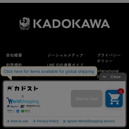
会社概要
ソーシャルメディア
プライバシー
ポリシー
利用規約
LINE IDの連携ガイド
International
はじめての方へ
FAQ
Shipping
よくあるお問い合わせ
特定商取引法に
お問い合わせ/
当サイトでは利用体験の向上およびコンテンツの最適な提供、ト
関する表示
リクエスト
ラフィックの分析を目的としてCookieを使用しています。
サイトの閲覧を継続された場合、Cookieの利用に同意したことも
のといたします。
詳細については
プライバシーポリシー
をご確認ください。
© KADOKAWA CORPORATION
承諾する