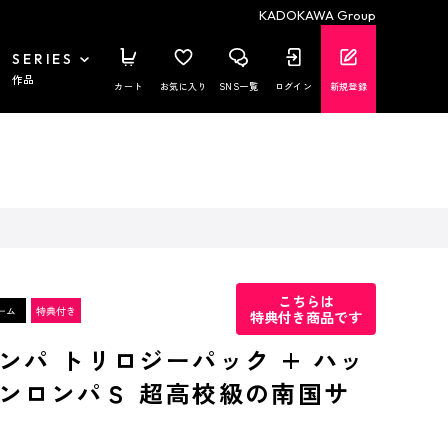
KADOKAWA Group
SERIES
作品
カート
お気に入り
SNS一覧
ログイン
新規登録
こちらは
特典付き商品です
ンパ トリロジーパック + ハッ
ンロンパＳ 超高校級の南国サ