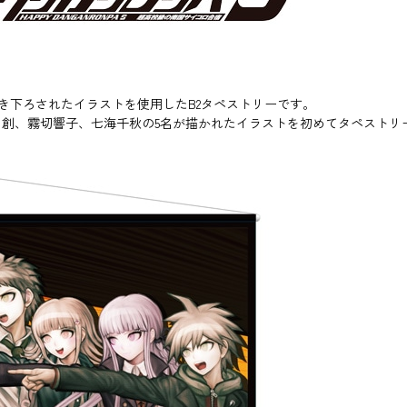
に描き下ろされたイラストを使用したB2タペストリーです。
創、霧切響子、七海千秋の5名が描かれたイラストを初めてタペストリ