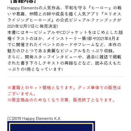
【書籍内容】
Happy Elementsの人気作品、平和を守る『ヒーロー』の戦
いや葛藤、仲間との絆や成長を描く人気アプリ『エリオス
ライジングヒーローズ』の公式ビジュアルファンブックが
2021年12月17日に発売決定!
本書にはキービジュアルやCDジャケットをはじめとした版
権イラストのほか、メインストーリー第1部や2021年8月ま
でに開催されたイベントのカードやフレームなど、本作の
魅力のひとつである美麗なビジュアルをたっぷり収録。
さらに、開発スタッフインタビューや、過去に雑誌で掲載
された書き下ろしテキストの再録などなど、読み応えもた
っぷりの1冊となっています!
※書籍とのセット価格となります。グッズ単体での販売は
ございません。
※限定商品のためなくなり次第、販売終了となります。
(C)2019 Happy Elements K.K