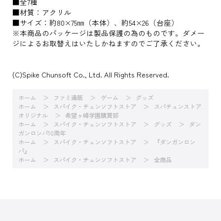
■全7種
■材質：アクリル
■サイズ：約80×75㎜（本体）、約54×26（台座）
※本商品のパッケージは製品保護の為のものです。ダメー
ジによるお取替えはいたしかねますのでご了承ください。
(C)Spike Chunsoft Co., Ltd. All Rights Reserved.
ホーム
ファミ通販
ゲーム
グッズ
ホーム
スパイク・チュンソフトストア
スパチュンストア
オリジナル
希望ヶ峰学園購買部
ホーム
スパイク・チュンソフトストア
グッズ
ダン
ガンロンパ10周年
ホーム
スパイク・チュンソフトストア
『ダンガンロン
パ』
ホーム
スパイク・チュンソフトストア
全商品