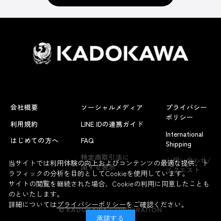
会社概要
ソーシャルメディア
プライバシー
ポリシー
利用規約
LINE IDの連携ガイド
International
はじめての方へ
FAQ
Shipping
よくあるお問い合わせ
特定商取引法に
お問い合わせ/
当サイトでは利用体験の向上およびコンテンツの最適な提供、ト
関する表示
リクエスト
ラフィックの分析を目的としてCookieを使用しています。
サイトの閲覧を継続された場合、Cookieの利用に同意したことも
のといたします。
詳細については
プライバシーポリシー
をご確認ください。
© KADOKAWA CORPORATION
承諾する