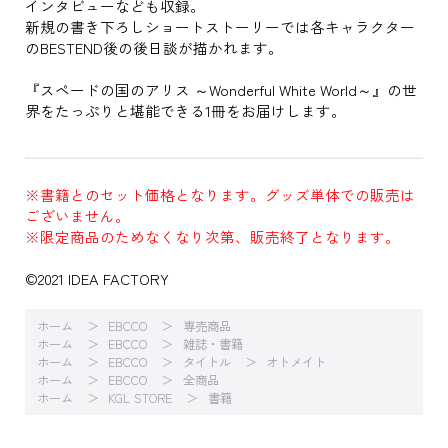
インタビューなども収録。
新規の書き下ろしショートストーリーでは各キャラクター
のBESTEND後の後日談が描かれます。
『スペードの国のアリス ～Wonderful White World～』の世
界をたっぷりと堪能できる1冊をお届けします。
※書籍とのセット価格となります。グッズ単体での販売は
ございません。
※限定商品のためなくなり次第、販売終了となります。
©2021 IDEA FACTORY
ホーム
EBCCO
専売商品
ホーム
EBCCO
雑誌・書籍
ホーム
EBCCO
タイトル
オトメイト
ホーム
EBCCO
全商品
ホーム
KGL STORE
書籍