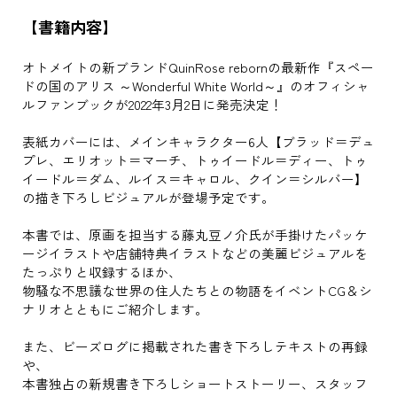
【書籍内容】
オトメイトの新ブランドQuinRose rebornの最新作『スペー
ドの国のアリス ～Wonderful White World～』のオフィシャ
ルファンブックが2022年3月2日に発売決定！
表紙カバーには、メインキャラクター6人【ブラッド＝デュ
プレ、エリオット＝マーチ、トゥイードル＝ディー、トゥ
イードル＝ダム、ルイス＝キャロル、クイン＝シルバー】
の描き下ろしビジュアルが登場予定です。
本書では、原画を担当する藤丸豆ノ介氏が手掛けたパッケ
ージイラストや店舗特典イラストなどの美麗ビジュアルを
たっぷりと収録するほか、
物騒な不思議な世界の住人たちとの物語をイベントCG＆シ
ナリオとともにご紹介します。
また、ビーズログに掲載された書き下ろしテキストの再録
や、
本書独占の新規書き下ろしショートストーリー、スタッフ