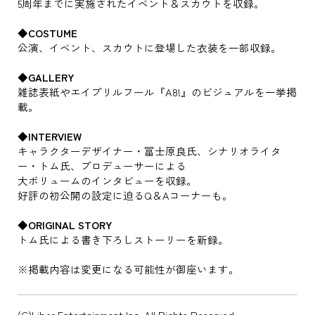
5周年までに実施されたイベント＆スカウトを収録。
◆COSTUME
公演、イベント、スカウトに登場した衣装を一部収録。
◆GALLERY
雑誌表紙やエイプリルフール『A8!』のビジュアルを一挙掲
載。
◆INTERVIEW
キャラクターデザイナー・冨士原良氏、シナリオライタ
ー・トム氏、プロデューサーによる
大ボリュームのインタビューを収録。
好評の初公開の設定に迫るQ＆Aコーナーも。
◆ORIGINAL STORY
トム氏による書き下ろしストーリーを新録。
※掲載内容は変更になる可能性が御座います。
(C)Liber Entertainment Inc. All Rights Reserved.