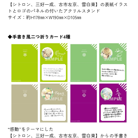
【シトロン、三好一成、古市左京、雪白東】の表紙イラス
トとロゴのパネルの付いたアクリルスタンド
サイズ：約H178㎜×W190㎜×D105㎜
◆手書き風二つ折りカード4種
“感動”をテーマにした
【シトロン、三好一成、古市左京、雪白東】からの手書き