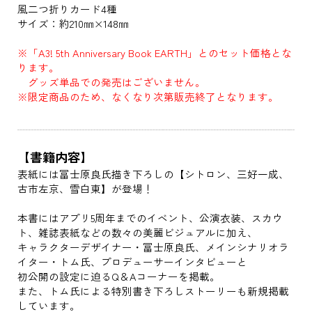
風二つ折りカード4種
サイズ：約210㎜×148㎜
※「A3! 5th Anniversary Book EARTH」とのセット価格とな
ります。
グッズ単品での発売はございません。
※限定商品のため、なくなり次第販売終了となります。
【書籍内容】
表紙には冨士原良氏描き下ろしの【シトロン、三好一成、
古市左京、雪白東】が登場！
本書にはアプリ5周年までのイベント、公演衣装、スカウ
ト、雑誌表紙などの数々の美麗ビジュアルに加え、
キャラクターデザイナー・冨士原良氏、メインシナリオラ
イター・トム氏、プロデューサーインタビューと
初公開の設定に迫るQ＆Aコーナーを掲載。
また、トム氏による特別書き下ろしストーリーも新規掲載
しています。