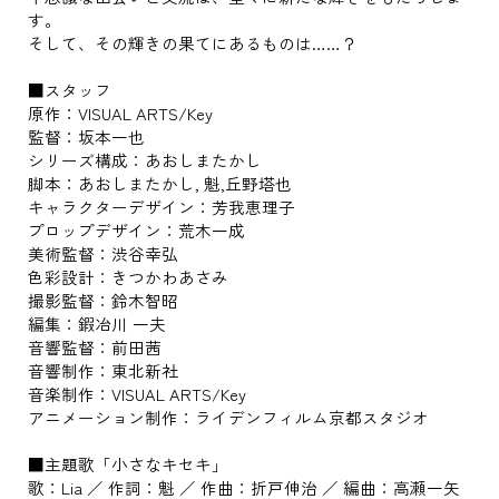
す。
そして、その輝きの果てにあるものは……？
■スタッフ
原作：VISUAL ARTS/Key
監督：坂本一也
シリーズ構成：あおしまたかし
脚本：あおしまたかし, 魁,丘野塔也
キャラクターデザイン：芳我恵理子
プロップデザイン：荒木一成
美術監督：渋谷幸弘
色彩設計：きつかわあさみ
撮影監督：鈴木智昭
編集：鍜冶川 一夫
音響監督：前田茜
音響制作：東北新社
音楽制作：VISUAL ARTS/Key
アニメーション制作：ライデンフィルム京都スタジオ
■主題歌「小さなキセキ」
歌：Lia ／ 作詞：魁 ／ 作曲：折戸伸治 ／ 編曲：高瀬一矢