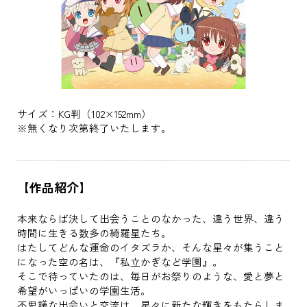
サイズ：KG判（102×152mm）
※無くなり次第終了いたします。
【作品紹介】
本来ならば決して出会うことのなかった、違う世界、違う
時間に生きる数多の綺羅星たち。
はたしてどんな運命のイタズラか、そんな星々が集うこと
になった空の名は、『私立かぎなど学園』。
そこで待っていたのは、毎日がお祭りのような、愛と夢と
希望がいっぱいの学園生活。
不思議な出会いと交流は、星々に新たな輝きをもたらしま