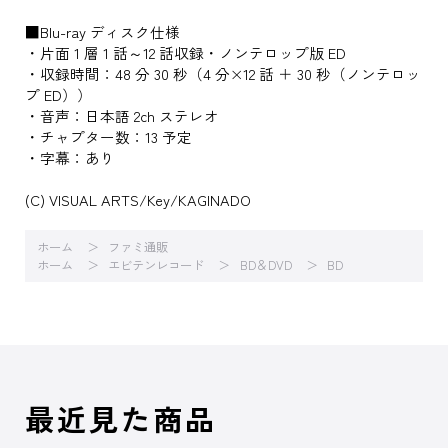
■Blu-ray ディスク仕様
・片面 1 層 1 話～12 話収録・ノンテロップ版 ED
・収録時間：48 分 30 秒（4 分×12 話 ＋ 30 秒（ノンテロッ
プ ED））
・音声：日本語 2ch ステレオ
・チャプター数：13 予定
・字幕：あり
(C) VISUAL ARTS/Key/KAGINADO
ホーム
ファミ通販
ホーム
エビテンレコード
BD＆DVD
BD
最近見た商品