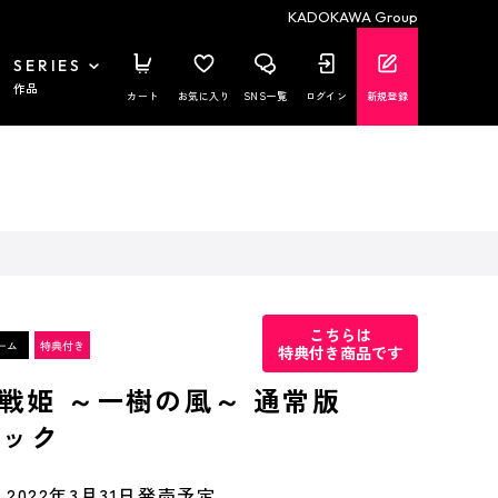
KADOKAWA Group
SERIES
作品
カート
お気に入り
SNS一覧
ログイン
新規登録
こちらは
特典付き商品です
戦姫 ～一樹の風～ 通常版
パック
2022年3月31日発売予定