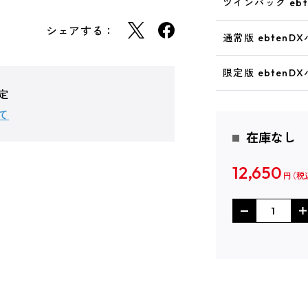
ツインパック eb
シェアする：
通常版 ebten
限定版 ebten
定
て
在庫なし
12,650
円