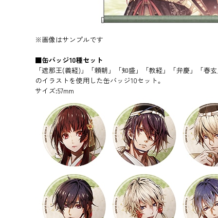
※画像はサンプルです
■缶バッジ10種セット
「遮那王(義経)」「頼朝」「知盛」「教経」「弁慶」「春
のイラストを使用した缶バッジ10セット。
サイズ:57mm