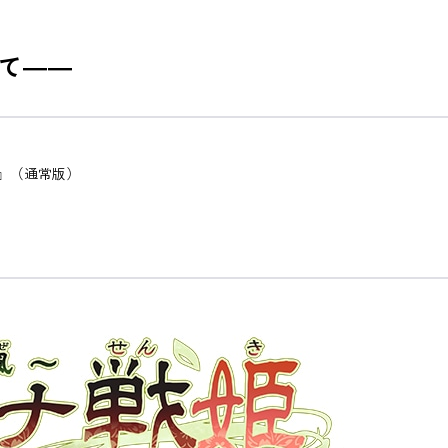
て――
風～』（通常版）