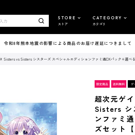
STORE
CATEGORY
ストア
カテゴリ
7/29 令和8年熊本地震の影響による商品のお届け遅延につきまして
 Sisters vs Sisters シスターズ スペシャルエディションファミ通DXパック
超次元ゲイム
Sister
ンファミ通
ズセット【