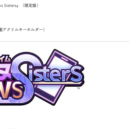
 Sisters』（限定版）
」
両面アクリルキーホルダー）
」