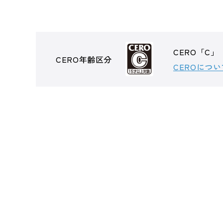
CERO「C」
CERO年齢区分
CEROについ