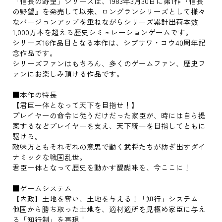
「信長の野望」シリーズは、1983年3月30日に第1作『信長
の野望』を発売して以来、ロングランシリーズとして様々
なバージョンアップを重ねながらシリーズ累計出荷本数
1,000万本を超える歴史シミュレーションゲームです。
シリーズ16作品目となる本作は、シブサワ・コウ40周年記
念作品です。
シリーズファンはもちろん、多くのゲームファン、歴史フ
ァンにお楽しみ頂ける作品です。
■本作の特長
【君臣一体となって天下を目指せ！】
プレイヤーの命令に従うだけだった家臣が、時には自ら提
案するなどプレイヤーを支え、天下統一を目指してともに
駆ける。
敵味方ともそれぞれの意思で動く武将たちが紡ぎ出すダイ
ナミックな戦国乱世。
君臣一体となって歴史を動かす醍醐味を、今ここに！
■ゲームシステム
【内政】土地を奪い、土地を与える！「知行」システム
他国から勝ち取った土地を、適材適所を見極め家臣に与え
る「知行制」を再現！