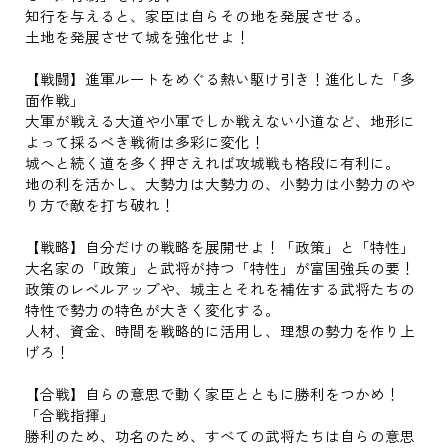
知行を与えると、家臣は自らその地を発展させる。
土地を発展させて城を強化せよ！
【戦闘】進軍ルートをめぐる熱い駆け引き！進化した「多
面作戦」
大軍が戦える大道や小軍でしか戦えない小道など、地形に
よって採るべき戦術は多彩に変化！
城へと続く道を多く押さえれば攻城戦も格段に有利に。
地の利を活かし、大勢力は大勢力の、小勢力は小勢力のや
り方で敵を打ち破れ！
【戦略】自分だけの戦略を展開せよ！「政策」と「特性」
大名家の「政策」と武将が持つ「特性」が富国強兵の要！
政策のレベルアップや、城主とそれを補佐する武将たちの
特性で勢力の特色が大きく変化する。
人材、資金、時間を戦略的に活用し、理想の勢力を作り上
げろ！
【合戦】自らの意思で動く家臣とともに勝利をつかめ！
「合戦指揮」
勝利のため、功名のため、すべての武将たちは自らの意思