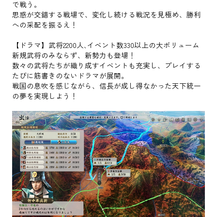
で戦う。
思惑が交錯する戦場で、変化し続ける戦況を見極め、勝利
への采配を振るえ！
【ドラマ】武将2200人､イベント数330以上の大ボリューム
新規武将のみならず、新勢力も登場！
数々の武将たちが織り成すイベントも充実し、プレイする
たびに筋書きのないドラマが展開。
戦国の息吹を感じながら、信長が成し得なかった天下統一
の夢を実現しよう！