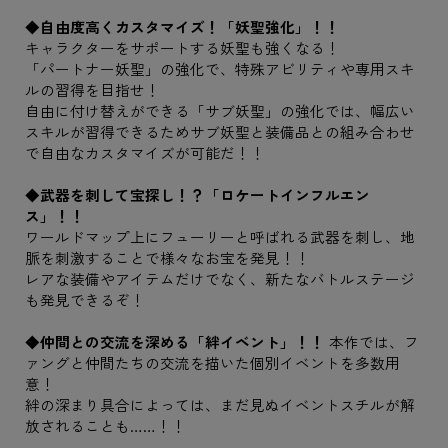
◆自由度高くカスタマイズ！「妖聖強化」！！
キャラクターをサポートする妖聖も強くなる！
「パートナー妖聖」の強化で、特殊アビリティや専用スキ
ルの習得を目指せ！
自由に付け替えができる「サブ妖聖」の強化では、幅広い
スキルが習得できるためサブ妖聖と装備品との組み合わせ
で自由なカスタマイズが可能だ！！
◆武器を刺して宝探し！？「ロケートインフルエン
ス」！！
ワールドマップ上にフューリーと呼ばれる武器を刺し、地
脈を刺激することで様々なお宝を発見！！
レアな装備やアイテムだけでなく、新たなバトルステージ
も発見できるぞ！
◆仲間との交流を深める「絆イベント」！！
本作では、フ
ァングと仲間たちの交流を描いた個別イベントを多数用
意！
絆の深まり具合によっては、まだ見ぬイベントスチルが解
放されることも……！！