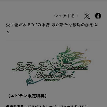
シェアする：
受け継がれる"F"の系譜 歌が新たな戦場の扉を開
く
【エビテン限定特典】
●描き下ろしB2タペストリー（エフォール＆ロロ）