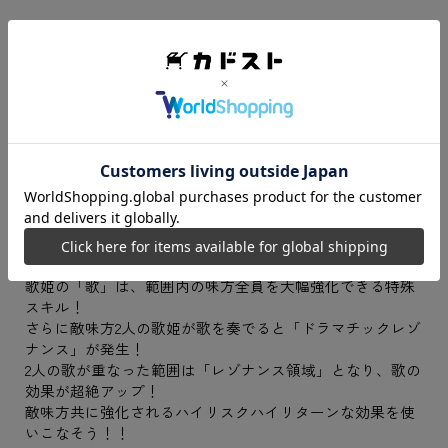
【ゲーム紹介】
◆「フェアリーフェンサー エフ」がタクティクスRPGとな
って登場！！
本作ではシリーズの主要キャラクターが勢ぞろい！
さらに「歌姫」と呼ばれる新たな存在、新フェンサーや新
妖聖によって繰り広げられる戦略性豊かなバトルを体感し
よう！！
◆歌の力で戦況をくつがえせ！「ドラマチックレゾナン
ス」！！
歌姫の「歌」は、範囲内の味方全員を大幅強化できる特殊
スキル！
さらに敵味方2人の歌姫が歌を奏でると「ドラマチックレゾ
ナンス」が発生！
2人の歌が重なった範囲は「レゾナンス領域」となり、歌の
効果が超絶アップ！
敵味方共に強化されるハイリスクハイリターンな効果を使
いこなそう！！