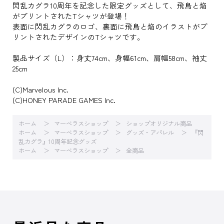
閃乱カグラ10周年を記念した限定グッズとして、飛鳥と焔
がプリントされたTシャツが登場！
表面に閃乱カグラのロゴ、裏面に飛鳥と焔のイラストがプ
リントされたデザインのTシャツです。
製品サイズ（L）：身丈74cm、身幅61cm、肩幅58cm、袖丈
25cm
(C)Marvelous Inc.
(C)HONEY PARADE GAMES Inc.
ホーム
マーベラスショップ
ショップオリジナル商品
ホーム
マーベラスショップ
グッズ・アパレル
『閃
乱カグラ』10周年記念グッズ
ホーム
マーベラスショップ
全商品