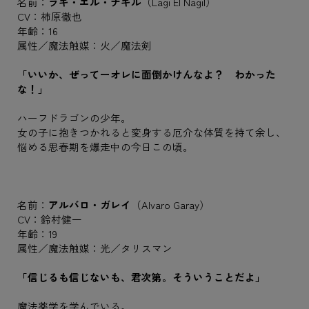
名前：
ラギ・エル・ナギル
（Lagi El Nagil）
CV：柿原徹也
年齢：16
属性／魔法触媒：火／魔法剣
「いいか、ぜってーオレに面倒かけんなよ？ わかった
な！」
ハーフドラゴンの少年。
女の子に抱きつかれると変身する厄介な体質を持て余し、
悩める思春期を爆走中の今日この頃。
名前：
アルバロ・ガレイ
（Alvaro Garay）
CV：鈴村健一
年齢：19
属性／魔法触媒：光／タリスマン
「信じるも信じないも、君次第。そういうことだよ」
魔法薬学を学んでいる。