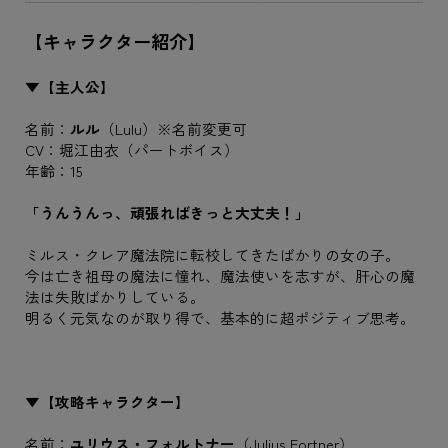
【キャラクター紹介】
▼【主人公】
名前：
ルル
（Lulu）※名前変更可
CV：堀江由衣（パートボイス）
年齢：15
「うんうんっ、頑張ればきっと大丈夫！」
ミルス・クレア魔法院に転校してきたばかりの女の子。
今は亡き祖母の魔法に憧れ、魔法使いを志すが、肝心の魔
法は失敗ばかりしている。
明るく元気なのが取り得で、基本的に超ポジティブ思考。
▼【攻略キャラクター】
名前：
ユリウス・フォルトナー
（Julius Fortner）