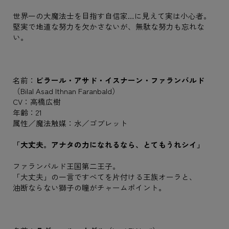
世界一の大魔法士を目指す自信家…に見えて実は小心者。
堅実で地道な努力を欠かさないが、無駄な努力も忘れな
い。
名前：
ビラール・アサド・イスナーン・ファランバルド
（Bilal Asad Ithnan Faranbald）
CV：高橋広樹
年齢：21
属性／魔法触媒：水／ゴブレット
「大丈夫。アナタの力になれるなら、とてもうれシイ」
ファランバルド王国第二王子。
「大丈夫」の一言ですべてを片付ける王族オーラと、
油断ならない獅子の瞳がチャームポイント。