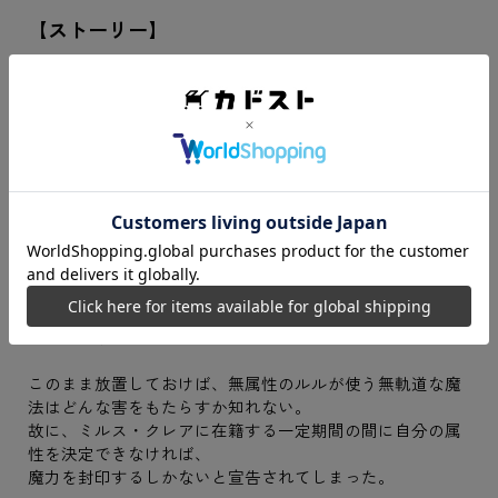
【ストーリー】
とある地方の魔法学校に通うルルは、教師も手を焼く問題
児。
失敗ばかりの魔法と、続出するトラブルに困った教師は、
母校に相談し、ルルは転校することに。
世界の魔法を管理する魔法都市ラティウムの中心にあるミ
ルス・クレア魔法院は全魔法士たちの憧れの学校。
期待に胸躍らせて門を潜ったルルだが、そこで告げられた
事実は衝撃的なものだった。
なんとルルには、魔法使いに本来あるべき「属性」がない
のだという。
このまま放置しておけば、無属性のルルが使う無軌道な魔
法はどんな害をもたらすか知れない。
故に、ミルス・クレアに在籍する一定期間の間に自分の属
性を決定できなければ、
魔力を封印するしかないと宣告されてしまった。