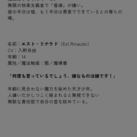
無類の快楽主義者で「普通」が嫌い。
彼の半分は嘘、もう半分は悪意でできているとの専らの
噂。
名前：
エスト・リナウド
（Est Rinaudo）
CV：入野自由
年齢：14
属性／魔法触媒：闇／魔導書
「何度も言っているでしょう、嫌なものは嫌です！」
年齢に見合わない魔力を秘めた天才少年。
人嫌いだがしつこく絡まれると無視できない
無駄な責任感で自分の首を絞めている。