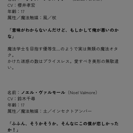
CV：櫻井孝宏
年齢：17
属性／魔法触媒：風／杖
「意味がわからないんだけど、もしかして俺が悪いのか
な」
魔法学士を目指す優等生…のようで実は無類の魔法オタ
ク。
かけた迷惑の数はプライスレス。愛すべき美形の無駄遣
い。
名前：
ノエル・ヴァルモール
（Noel Valmore）
CV：鈴木千尋
年齢：17
属性／魔法触媒：土／インセクトアンバー
「ふふん、そうかそうか。そんなにこの僕が恋しかった
か！」