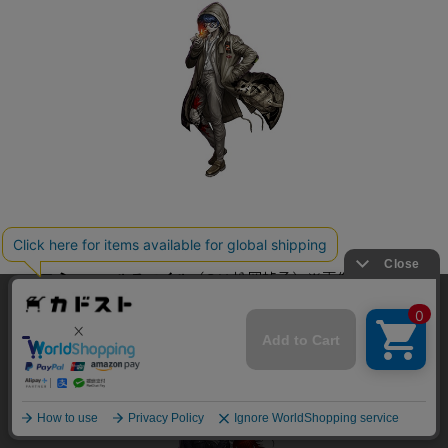
【アマテラス社キャラクター】
・ヨミー＝ヘルスマイル
（C.V.松岡禎丞）※画像右側
よくあるお問い合わせ
アマテラス社保安部を束ねる保安部長。
当サイトでは利用体験の向上およびコンテンツの最適な提供、ト
ラフィックの分析を目的としてCookieを使用しています。
・スワロ＝エレクトロ
（C.V.伊藤静）※画像左側
サイトの閲覧を継続された場合、Cookieの利用に同意したことも
アマテラス社保安部の副部長。
のといたします。
詳細については
プライバシーポリシー
をご確認ください。
承諾する