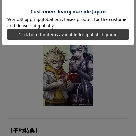
●超探偵事件簿 レインコード 2L判ブロマイド
本作の新規描き下ろしイラストを使用した2L判ブロマイド
です。
キャラクター:デスヒコ・サンダーボルト、フブキ・クロッ
クフォード
【予約特典】