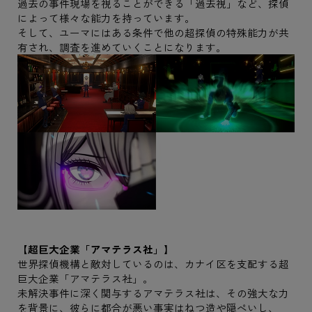
過去の事件現場を視ることができる「過去視」など、探偵
によって様々な能力を持っています。
そして、ユーマにはある条件で他の超探偵の特殊能力が共
有され、調査を進めていくことになります。
【超巨大企業「アマテラス社」】
世界探偵機構と敵対しているのは、カナイ区を支配する超
巨大企業「アマテラス社」。
未解決事件に深く関与するアマテラス社は、その強大な力
を背景に、彼らに都合が悪い事実はねつ造や隠ぺいし、