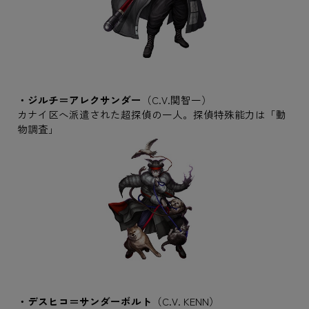
・ジルチ＝アレクサンダー
（C.V.関智一）
カナイ区へ派遣された超探偵の一人。探偵特殊能力は「動
物調査」
・デスヒコ＝サンダーボルト
（C.V. KENN）