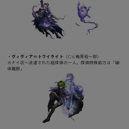
・ヴィヴィア＝トワイライト
（C.V.梅原裕一郎）
カナイ区へ派遣された超探偵の一人。探偵特殊能力は「幽
体離脱」