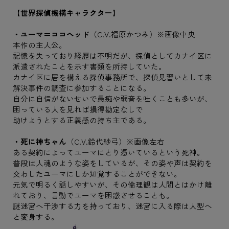
【世界探偵機構キャラクター】
・ユーマ＝ココヘッド
（C.V.福原かつみ）※画像中央
本作の主人公。
記憶を失っており経歴は不明だが、探偵としてカナイ区に
派遣されたことを示す書類を所持していた。
カナイ区に居を構える探偵事務所で、探偵見習いとして未
解決事件の調査に参加することになる。
自分に自信がないせいで愚痴や弱音を吐くことも多いが、
困っている人を見れば損得勘定なしで
助けようとする正義感の持ち主である。
・死に神ちゃん
（C.V.鈴代紗弓）※画像左右
ある契約によってユーマにとり憑いているという死神。
普段は人魂のような姿をしているが、その姿や声は契約を
交わしたユーマにしか知覚することができない。
元気で明るく話しやすいが、その倫理観は人間とはかけ離
れており、言動でユーマを困惑させることも。
謎迷宮へ干渉する力を持っており、迷宮に入る際は人型へ
と変身する。