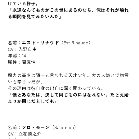
けている様子。
「永遠なんてものがこの世にあるのなら、俺はそれが壊れ
る瞬間を見てみたいんだ」
名前：
エスト・リナウド
（Est Rinaudo）
CV：入野自由
年齢：14
属性：闇属性
魔力の高さは随一と言われる天才少年。大の人嫌いで物言
いも辛らつだが、
その理由は彼自身の出自に深く関わっている。
「僕とあなたは、決して同じものにはなれない。たとえ始
まりが同じだとしても」
名前：
ソロ・モーン
（Salo-mon）
CV：立花慎之介