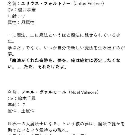
名前：
ユリウス・フォルトナー
（Julius Fortner）
CV：櫻井孝宏
年齢：17
属性：風属性
一に魔法、二に魔法というほど魔法に魅せられている少
年。
学ぶだけでなく、いつか自分で新しい魔法を生み出すのが
夢。
「魔法がくれた奇跡を、夢を、俺は絶対に否定したくな
い。……ただ、それだけだよ」
名前：
ノエル・ヴァルモール
（Noel Valmore）
CV：鈴木千尋
年齢：17
属性：土属性
世界一の大魔法士になる、という彼の夢は、魔法で誰かを
助けたいという気持ちの現れ。