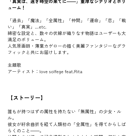
「真実は、遠き時空の果てに――」重厚なシナリオとボリ
ューム！
「過去」「魔法」「全属性」「仲間」「運命」「恋」「戦
い」「真実」…etc.
綿密な設定と、数々の伏線が織りなす物語はユーザーも大
満足のボリューム。
人気原画師・薄葉カゲローの描く美麗ファンタジーなグラ
フィックと共にお届けします。
主題歌
アーティスト：love solfege feat.Rita
【ストーリー】
誰もが持つはずの属性を持たない「無属性」の少女・ル
ル。
彼女が紆余曲折を経て人類初の「全属性」を得てからしば
らくのこと――。