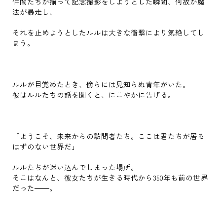
仲間たちが揃って記念撮影をしようとした瞬間、何故か魔
法が暴走し、
それを止めようとしたルルは大きな衝撃により気絶してし
まう。
ルルが目覚めたとき、傍らには見知らぬ青年がいた。
彼はルルたちの話を聞くと、にこやかに告げる。
「ようこそ、未来からの訪問者たち。ここは君たちが居る
はずのない世界だ」
ルルたちが迷い込んでしまった場所。
そこはなんと、彼女たちが生きる時代から350年も前の世界
だった――。