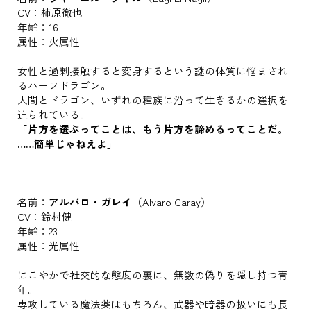
CV：柿原徹也
年齢：16
属性：火属性
女性と過剰接触すると変身するという謎の体質に悩まされ
るハーフドラゴン。
人間とドラゴン、いずれの種族に沿って生きるかの選択を
迫られている。
「片方を選ぶってことは、もう片方を諦めるってことだ。
……簡単じゃねえよ」
名前：
アルバロ・ガレイ
（Alvaro Garay）
CV：鈴村健一
年齢：23
属性：光属性
にこやかで社交的な態度の裏に、無数の偽りを隠し持つ青
年。
専攻している魔法薬はもちろん、武器や暗器の扱いにも長