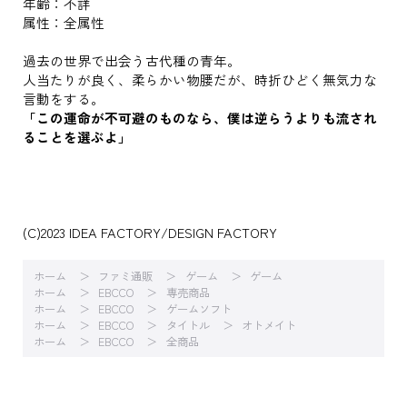
年齢：不詳
属性：全属性
過去の世界で出会う古代種の青年。
人当たりが良く、柔らかい物腰だが、時折ひどく無気力な
言動をする。
「この運命が不可避のものなら、僕は逆らうよりも流され
ることを選ぶよ」
(C)2023 IDEA FACTORY/DESIGN FACTORY
ホーム
ファミ通販
ゲーム
ゲーム
ホーム
EBCCO
専売商品
ホーム
EBCCO
ゲームソフト
ホーム
EBCCO
タイトル
オトメイト
ホーム
EBCCO
全商品