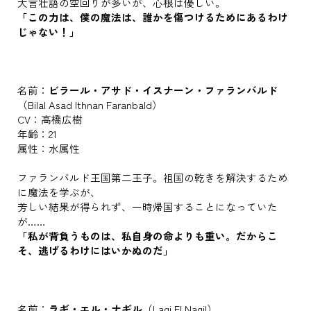
大言壮語の空回りが多いが、心根は優しい。
「この力は、僕の魔法は、誰かを傷つけるためにあるわけ
じゃない！」
名前：
ビラール・アサド・イスナーン・ファランバルド
（Bilal Asad Ithnan Faranbald）
CV：高橋広樹
年齢：21
属性：水属性
ファランバルド王国第二王子。祖国の乾きを解決するため
に魔法を学ぶが、
芳しい結果が得られず、一時帰国することになっていた
が……
「私が背負うものは、私自身の命よりも重い。だからこ
そ、逃げるわけにはいかぬのだ」
名前：
ラギ・エル・ナギル
（Lagi El Nagil）