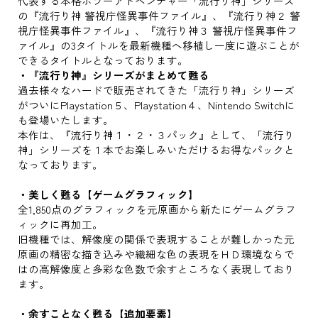
代表する本格ホラーアドベンチャー「流行り神」シリーズ
の『流行り神 警視庁怪異事件ファイル』、『流行り神２ 警
視庁怪異事件ファイル』、『流行り神３ 警視庁怪異事件フ
ァイル』の3タイトルを最新機種へ移植し一度に遊ぶことが
できるタイトルとなっております。
・『流行り神』シリーズがまとめて甦る
過去様々なハードで販売されてきた「流行り神」シリーズ
がついにPlaystation５、Playstation４、Nintendo Switchに
も登場いたします。
本作は、『流行り神１・２・３パック』として、「流行り
神」シリーズを１本でお楽しみいただけるお得なパックと
なっております。
・美しく甦る【ゲームグラフィック】
全1,850点のグラフィックを元原画から新たにゲームグラフ
ィックに再加工。
旧機種では、解像度の関係で表現することが難しかった元
原画の精密な描き込みや繊細な色の表現をＨＤ環境ならで
はの高解像度と多彩な色数で余すところなく表現しており
ます。
・余すことなく甦る【追加要素】