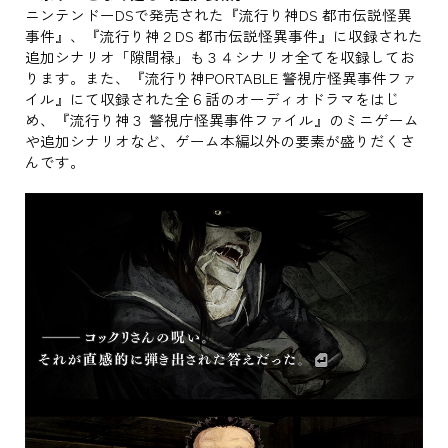
ニンテンドーDSで発売された『流行り神DS 都市伝説怪異
事件』、『流行り神２DS 都市伝説怪異事件』に収録された
追加シナリオ「隙間禄」も３４シナリオ全てを収録してお
ります。また、『流行り神PORTABLE 警視庁怪異事件ファ
イル』にて収録された全６話のオーディオドラマをはじ
め、『流行り神３ 警視庁怪異事件ファイル』のミニゲーム
や追加シナリオなど、ゲーム本編以外の要素が盛りだくさ
んです。