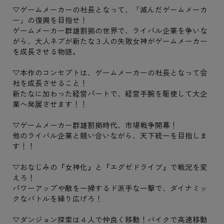
▽ゲームメーカーの社長となって、「滅んだゲームメーカ
ー」の復興を目指せ！
ゲームメーカー群雄割拠の世界で、ライバル企業を争いな
がら、大人ネプが新たな３人の失敗女神がゲームメーカー
を成長させる物語。
▽本作のコンセプトは、ゲームメーカーの社長となって会
社を成長させること！
新たなに加わった経営パートで、経営手腕を駆使して大企
業へ発展させます！！
▽ゲームメーカー群雄割拠時代、市場戦争開幕！
他のライバル企業と競い合いながら、天下統一を目指しま
す！！
▽おなじみの『女神化』と『エグゼドライブ』で戦況を変
えろ！
パワーアップや敵を一掃するド派手な一撃で、ダイナミッ
クなバトルを繰り広げろ！
▽ダンジョン探索は４人で仲良く移動！バイクで高速移動