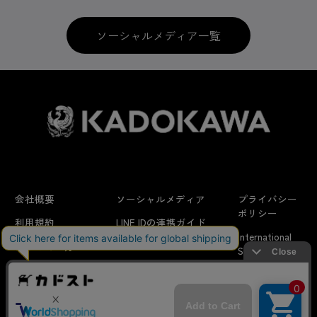
ソーシャルメディア一覧
会社概要
ソーシャルメディア
プライバシー
ポリシー
利用規約
LINE IDの連携ガイド
International
はじめての方へ
FAQ
Shipping
よくあるお問い合わせ
特定商取引法に
お問い合わせ/
当サイトでは利用体験の向上およびコンテンツの最適な提供、ト
関する表示
リクエスト
ラフィックの分析を目的としてCookieを使用しています。
サイトの閲覧を継続された場合、Cookieの利用に同意したことも