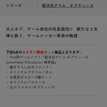
シリーズ
超次元ゲイム ネプテューヌ
大人ネプ、ゲーム会社の社長就任!? 新たな３女
神と紡ぐ、ゲームメーカー革命の物語
下記6点の
エビテン限定セット
商品となります。
・PS4用ゲームソフト『超次元ゲイム ネプテューヌ
GameMaker R:Evolution 通常版』
・描き下ろしB2タペストリー
・オリジナルアクリルパネル
・お風呂ポスター12種セット
・オリジナルパスケース
・3Dクリスタル“ネプテューヌ”