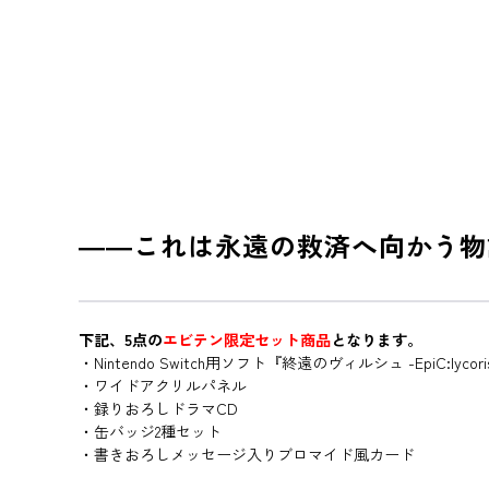
――これは永遠の救済へ向かう物
下記、5点の
エビテン限定セット商品
となります。
・Nintendo Switch用ソフト『終遠のヴィルシュ -EpiC:lyco
・ワイドアクリルパネル
・録りおろしドラマCD
・缶バッジ2種セット
・書きおろしメッセージ入りブロマイド風カード