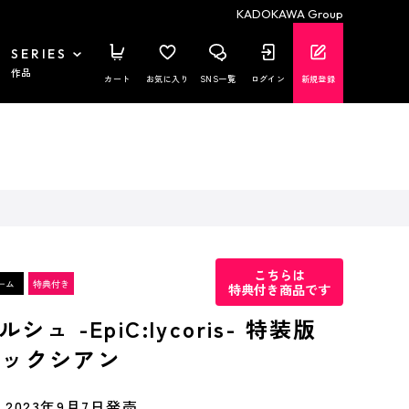
KADOKAWA Group
SERIES
作品
カート
お気に入り
SNS一覧
ログイン
新規登録
こちらは
特典付き商品です
ュ -EpiC:lycoris- 特装版
Xパックシアン
2023年9月7日発売