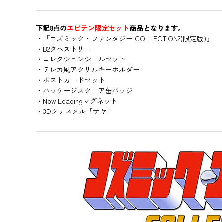
下記8点の
エビテン限定セット
商品となります。
・『コズミック・ファンタジー COLLECTION2(限定版)』
・B2タペストリー
・コレクションシールセット
・テレカ風アクリルキーホルダー
・ポストカードセット
・パッケージスクエア缶バッジ
・Now Loadingマグネット
・3Dクリスタル「サヤ」