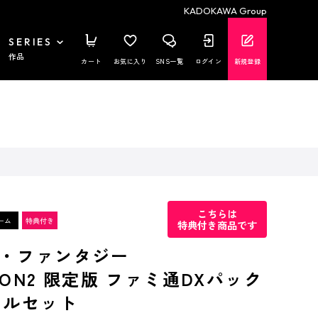
KADOKAWA Group
SERIES
作品
カート
お気に入り
SNS一覧
ログイン
新規登録
こちらは
特典付き商品です
・ファンタジー
TION2 限定版 ファミ通DXパック
タルセット