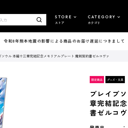
STORE
CATEGORY
ストア
カテゴリ
7/29 令和8年熊本地震の影響による商品のお届け遅延につきまして
ズソウル 本編十三章完結記念メモリアルプレート 魔剣契約書ゼルコヴァ
ブレイブソ
章完結記念
書ゼルコヴ
発売日