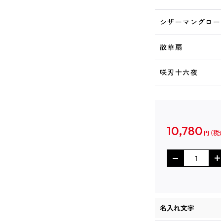
シザーマングロー
散華扇
咲刃十六夜
10,780
円
名入れ文字