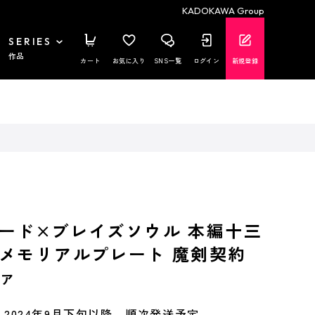
KADOKAWA Group
SERIES
作品
カート
お気に入り
SNS一覧
ログイン
新規登録
ード×ブレイズソウル 本編十三
メモリアルプレート 魔剣契約
ァ
2024年9月下旬以降、順次発送予定