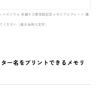
レイズソウル 本編十三章完結記念メモリアルプレート 魔
てください（最大全角12文字）
スター名をプリントできるメモリ