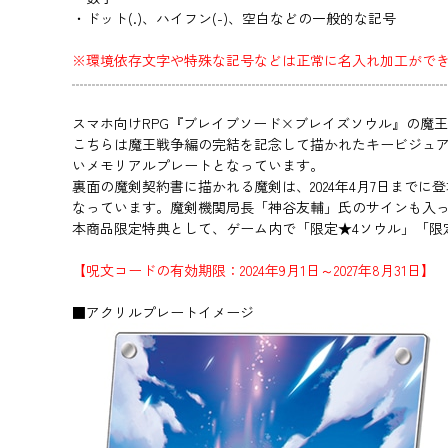
・ドット(.)、ハイフン(-)、空白などの一般的な記号
※環境依存文字や特殊な記号などは正常に名入れ加工がで
スマホ向けRPG『ブレイブソード×ブレイズソウル』の魔
こちらは魔王戦争編の完結を記念して描かれたキービジュ
いメモリアルプレートとなっています。
裏面の魔剣契約書に描かれる魔剣は、2024年4月7日ま
なっています。魔剣機関局長「神谷友輔」氏のサインも入
本商品限定特典として、ゲーム内で「限定★4ソウル」「限定
【呪文コードの有効期限：2024年9月1日～2027年8月31日】
■アクリルプレートイメージ