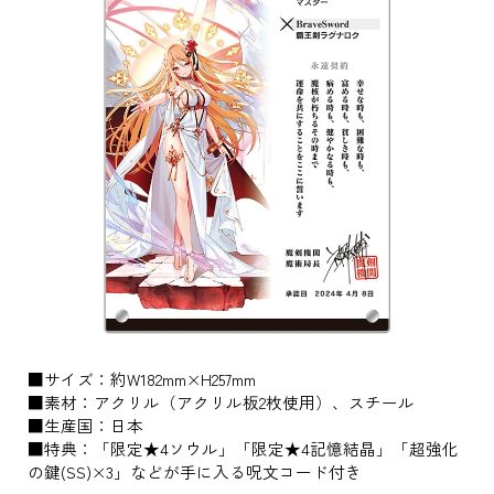
■サイズ：約W182mm×H257mm
■素材：アクリル（アクリル板2枚使用）、スチール
■生産国：日本
■特典：「限定★4ソウル」「限定★4記憶結晶」「超強化
の鍵(SS)×3」などが手に入る呪文コード付き