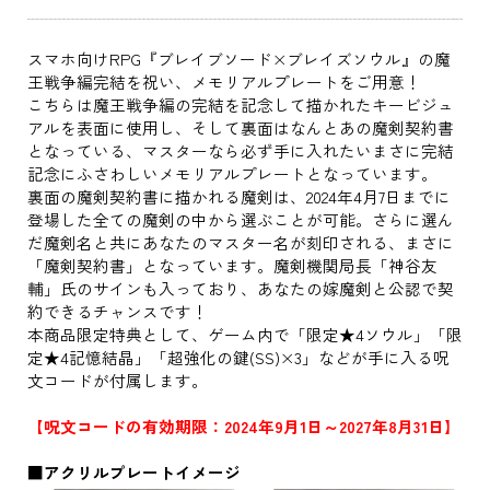
スマホ向けRPG『ブレイブソード×ブレイズソウル』の魔
王戦争編完結を祝い、メモリアルプレートをご用意！
こちらは魔王戦争編の完結を記念して描かれたキービジュ
アルを表面に使用し、そして裏面はなんとあの魔剣契約書
となっている、マスターなら必ず手に入れたいまさに完結
記念にふさわしいメモリアルプレートとなっています。
裏面の魔剣契約書に描かれる魔剣は、2024年4月7日までに
登場した全ての魔剣の中から選ぶことが可能。さらに選ん
だ魔剣名と共にあなたのマスター名が刻印される、まさに
「魔剣契約書」となっています。魔剣機関局長「神谷友
輔」氏のサインも入っており、あなたの嫁魔剣と公認で契
約できるチャンスです！
本商品限定特典として、ゲーム内で「限定★4ソウル」「限
定★4記憶結晶」「超強化の鍵(SS)×3」などが手に入る呪
文コードが付属します。
【呪文コードの有効期限：2024年9月1日～2027年8月31日】
■アクリルプレートイメージ