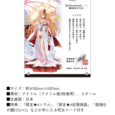
■サイズ：約W182mm×H257mm
■素材：アクリル（アクリル板2枚使用）、スチール
■生産国：日本
■特典：「限定★4ソウル」「限定★4記憶結晶」「超強化
の鍵(SS)×3」などが手に入る呪文コード付き