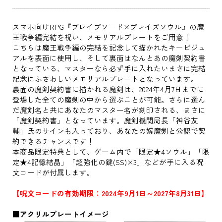
スマホ向けRPG『ブレイブソード×ブレイズソウル』の魔
王戦争編完結を祝い、メモリアルプレートをご用意！
こちらは魔王戦争編の完結を記念して描かれたキービジュ
アルを表面に使用し、そして裏面はなんとあの魔剣契約書
となっている、マスターなら必ず手に入れたいまさに完結
記念にふさわしいメモリアルプレートとなっています。
裏面の魔剣契約書に描かれる魔剣は、2024年4月7日までに
登場した全ての魔剣の中から選ぶことが可能。さらに選ん
だ魔剣名と共にあなたのマスター名が刻印される、まさに
「魔剣契約書」となっています。魔剣機関局長「神谷友
輔」氏のサインも入っており、あなたの嫁魔剣と公認で契
約できるチャンスです！
本商品限定特典として、ゲーム内で「限定★4ソウル」「限
定★4記憶結晶」「超強化の鍵(SS)×3」などが手に入る呪
文コードが付属します。
【呪文コードの有効期限：2024年9月1日～2027年8月31日】
■アクリルプレートイメージ