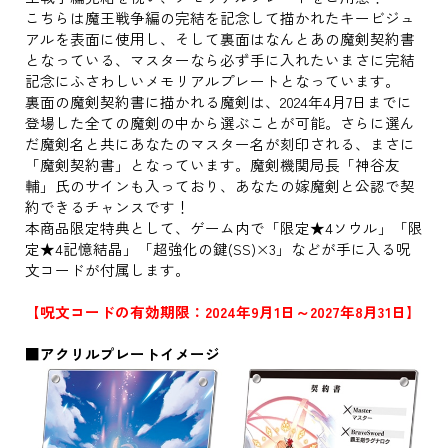
こちらは魔王戦争編の完結を記念して描かれたキービジュ
アルを表面に使用し、そして裏面はなんとあの魔剣契約書
となっている、マスターなら必ず手に入れたいまさに完結
記念にふさわしいメモリアルプレートとなっています。
裏面の魔剣契約書に描かれる魔剣は、2024年4月7日までに
登場した全ての魔剣の中から選ぶことが可能。さらに選ん
だ魔剣名と共にあなたのマスター名が刻印される、まさに
「魔剣契約書」となっています。魔剣機関局長「神谷友
輔」氏のサインも入っており、あなたの嫁魔剣と公認で契
約できるチャンスです！
本商品限定特典として、ゲーム内で「限定★4ソウル」「限
定★4記憶結晶」「超強化の鍵(SS)×3」などが手に入る呪
文コードが付属します。
【呪文コードの有効期限：2024年9月1日～2027年8月31日】
■アクリルプレートイメージ