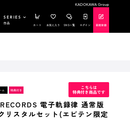
KADOKAWA Group
SERIES
作品
カート
お気に入り
SNS一覧
ログイン
新規登録
こちらは
特典付き商品です
T RECORDS 電子軌録律 通常版
 3Dクリスタルセット(エビテン限定