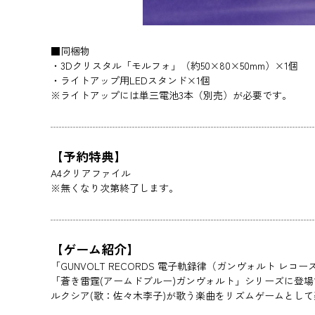
■同梱物
・3Dクリスタル「モルフォ」（約50×80×50mm）×1個
・ライトアップ用LEDスタンド×1個
※ライトアップには単三電池3本（別売）が必要です。
【予約特典】
A4クリアファイル
※無くなり次第終了します。
【ゲーム紹介】
「GUNVOLT RECORDS 電子軌録律（ガンヴォルト レコ
「蒼き雷霆(アームドブルー)ガンヴォルト」シリーズに登場す
ルクシア(歌：佐々木李子)が歌う楽曲をリズムゲームとし