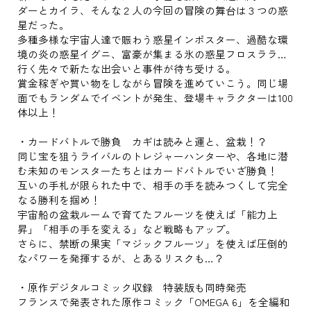
ダーとカイラ、そんな２人の今回の冒険の舞台は３つの惑
星だった。
多種多様な宇宙人達で賑わう惑星インポスター、過酷な環
境の炎の惑星イグニ、富豪が集まる氷の惑星フロスララ…
行く先々で新たな出会いと事件が待ち受ける。
賞金稼ぎや買い物をしながら冒険を進めていこう。同じ場
面でもランダムでイベントが発生、登場キャラクターは100
体以上！
・カードバトルで勝負 カギは読みと運と、盆栽！？
同じ宝を狙うライバルのトレジャーハンターや、各地に潜
む未知のモンスターたちとはカードバトルでいざ勝負！
互いの手札が限られた中で、相手の手を読みつくして完全
なる勝利を掴め！
宇宙船の盆栽ルームで育てたフルーツを使えば「能力上
昇」「相手の手を変える」など戦略もアップ。
さらに、禁断の果実「マジックフルーツ」を使えば圧倒的
なパワーを発揮するが、とあるリスクも…？
・原作デジタルコミック収録 特装版も同時発売
フランスで発表された原作コミック「OMEGA 6」を全編和