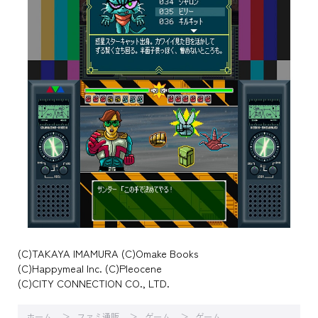
(C)TAKAYA IMAMURA (C)Omake Books
(C)Happymeal Inc. (C)Pleocene
(C)CITY CONNECTION CO., LTD.
ホーム
ファミ通販
ゲーム
ゲーム