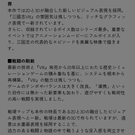
界
本作では2Dと3Dが融合した新しいビジュアル表現を採用。
『三國志VIII』の雰囲気は残しつつも、リッチなグラフィッ
ク表現で一新されています。
さらに、収録されているボイス数はシリーズ最多。重要な
イベントではアニメーションムービーにフルボイスが入
り、三国志の代表的なエピソードを美麗な映像で描きま
す。
■戦闘の刷新
最新の技術と『VIII』発売から20年以上にわたる歴史シミュ
レーションゲームの積み重ねを基に、システムを根本から
再構築。『VIII』の魅力は残しつつも、
ゲームのテンポやバランスは大きく改良。「連携」といっ
た旧作には無かった新要素も加わり、遊びやすくも戦術性
の高い戦闘を実現しました。
戦場マップも本作の特長である2Dと3Dの融合したビジュア
ル表現へと一新。戦場は最新の3Dで作られていますが、遠
景は水墨画表現を採用することで、
迫力のある戦闘と物語の中で戦うような没入感を両立させ