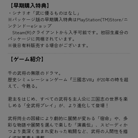
【早期購入特典】
・シナリオ「武に優るものはなし」
※パッケージ版の早期購入特典はPlayStation(TM)Store/ニ
ンテンドーeショップ
Steam(R)クライアントから入手可能です。初回生産分の
パッケージに同梱されています。
※後日有料販売する場合がございます。
【ゲーム紹介】
千の武将の無限のドラマ。
歴史シミュレーションゲーム『三國志VIII』が20年の時を超
えて、今甦る。
君主をはじめ、すべての武将を主人公に三国志の世界を楽
しめる「全武将プレイ」が、より進化して登場！
武将同士の因縁により劇的に展開が変わる「宿命」や、多
彩な物語や展開を選んで楽しむ「演義伝」、スピーディか
つより奥深く生まれ変わった戦闘など、武将の人間性を描
く追加要素も満載。