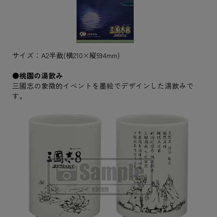
サイズ：A2半裁(横210×縦594mm)
●桃園の湯飲み
三國志の象徴的イベントを墨絵でデザインした湯飲みで
す。