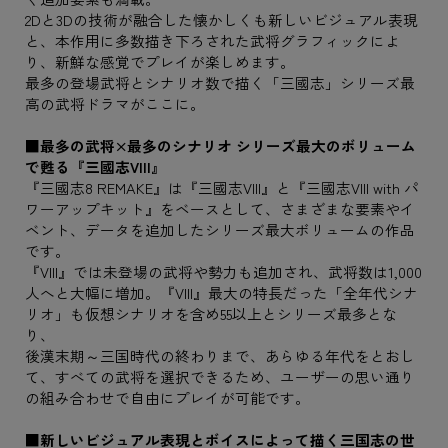
2Dと3Dの技術が融合した懐かしくも新しいビジュアル表現
と、本作用に多数描き下ろされた武将グラフィックによ
り、新鮮な感覚でプレイが楽しめます。
最多の登場武将とシナリオ数で描く「三國志」シリーズ最
高の武将ドラマがここに。
■最多の武将×最多のシナリオ シリーズ最大のボリューム
で甦る『三國志VIII』
『三國志8 REMAKE』は『三國志VIII』と『三國志VIII with パ
ワーアップキット』をベースとして、さまざまな要素やイ
ベント、データを追加したシリーズ最大ボリュームの作品
です。
『VIII』では未登場の武将や勢力も追加され、武将数は1,000
人へと大幅に増加。『VIII』最大の特長だった「全年代シナ
リオ」も仮想シナリオを含め55以上とシリーズ最多とな
り、
後漢末期～三国時代の終わりまで、あらゆる年代をとおし
て、すべての武将を選択できるため、ユーザーの思い通り
の組み合わせで自由にプレイが可能です。
■新しいビジュアル表現とボイスによって描く三国志の世