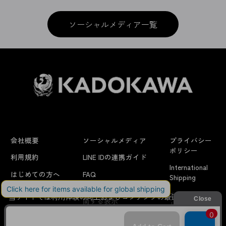
ソーシャルメディア一覧
会社概要
ソーシャルメディア
プライバシー
ポリシー
利用規約
LINE IDの連携ガイド
International
はじめての方へ
FAQ
Shipping
よくあるお問い合わせ
特定商取引法に
お問い合わせ/
当サイトでは利用体験の向上およびコンテンツの最適な提供、ト
関する表示
リクエスト
ラフィックの分析を目的としてCookieを使用しています。
サイトの閲覧を継続された場合、Cookieの利用に同意したことも