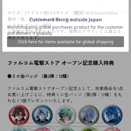
サイズ：[イラスト]約 A4サイズ [額]約 W34.3cm×H43cm
素材：紙、アクリル、樹脂、アルミ
シリアルナンバー刻印
※画像は制作途中のものです。実際のデザインとは異なる
場合があります。
ファルコム電撃ストア オープン記念購入特典
●ミニ缶バッジ （第2弾：12種）
ファルコム電撃ストアオープン記念として、対象商品を1点
お買い上げごとに、特典ミニ缶バッジ（第2弾：12種）をも
れなく1個プレゼントいたします。