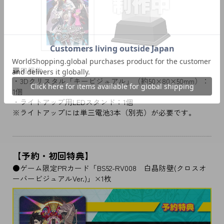
■同梱物
・3Dクリスタル「キービジュアル」（約50×80×50mm）：
1個
・ライトアップ用LEDスタンド：1個
※ライトアップには単三電池3本（別売）が必要です。
【予約・初回特典】
●ゲーム限定PRカード「BS52-RV008 白晶防壁(クロスオ
ーバービジュアルVer.)」×1枚