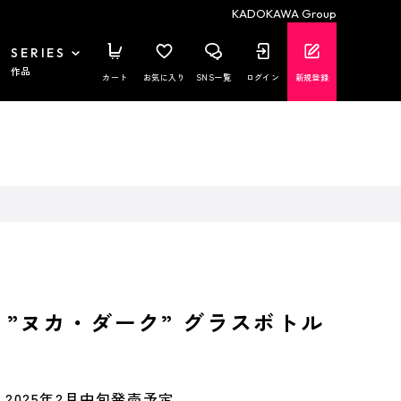
KADOKAWA Group
SERIES
作品
カート
お気に入り
SNS一覧
ログイン
新規登録
ut】”ヌカ・ダーク” グラスボトル
2025年2月中旬発売予定