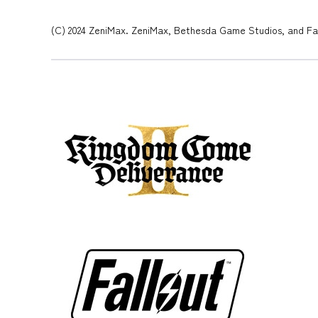
(C) 2024 ZeniMax. ZeniMax, Bethesda Game Studios, and Fall