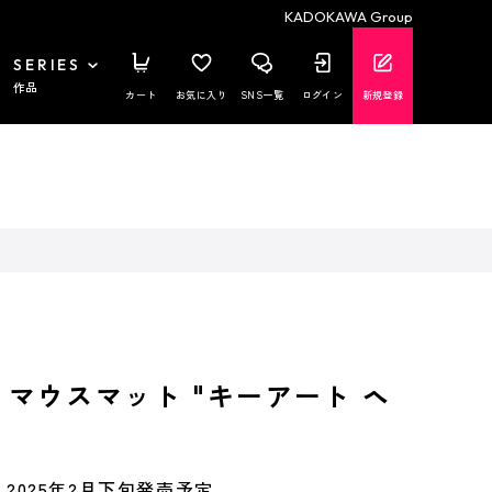
KADOKAWA Group
SERIES
作品
カート
お気に入り
SNS一覧
ログイン
新規登録
ut】マウスマット "キーアート ヘ
2025年2月下旬発売予定