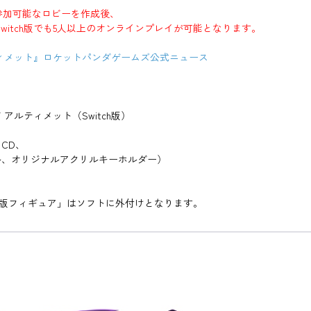
参加可能なロビーを作成後、
Switch版でも5人以上のオンラインプレイが可能となります。
ィメット』ロケットパンダゲームズ公式ニュース
ルティメット（Switch版）
CD、
、オリジナルアクリルキーホルダー）
te』版フィギュア」はソフトに外付けとなります。