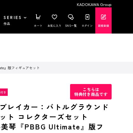
KADOKAWA Group
SERIES
作品
カート
お気に入り
SNS一覧
ログイン
新規登録
mate』版フィギュアセット
こちらは
特典付き商品です
ブレイカー：バトルグラウンド
ット コレクターズセット
科美琴『PBBG Ultimate』版フ