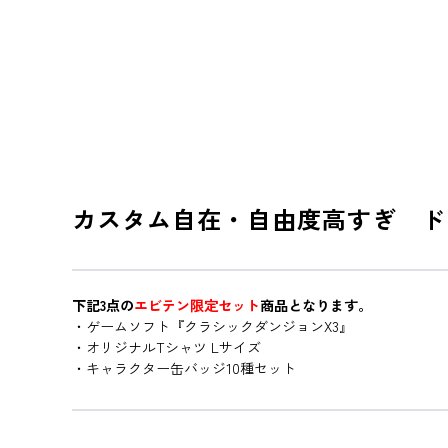
カスタム自在・自由度高すぎ ド
下記3点の
エビテン限定セット
商品となります。
・ゲームソフト『クラシックダンジョンX3』
・オリジナルTシャツ Lサイズ
・キャラクター缶バッジ10種セット